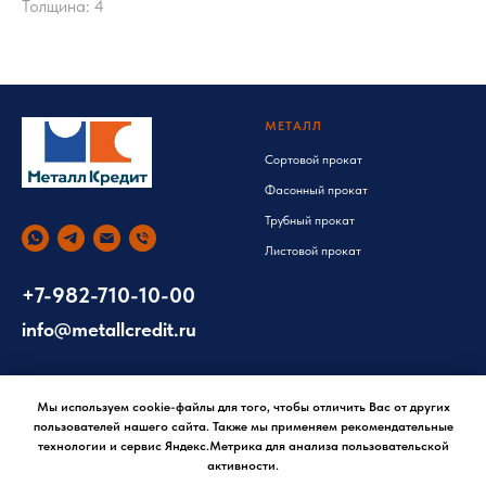
Толщина: 4
МЕТАЛЛ
Сортовой прокат
Фасонный прокат
Трубный прокат
Листовой прокат
+7-982-710-10-00
info@metallcredit.ru
УСЛУГИ
КРЕДИТ
Мы используем cookie-файлы для того, чтобы отличить Вас от других
Лазерная резка
Заявка на отсрочку
пользователей нашего сайта. Также мы применяем рекомендательные
технологии и сервис Яндекс.Метрика для анализа пользовательской
Размотка арматуры
активности.
Гибка листа