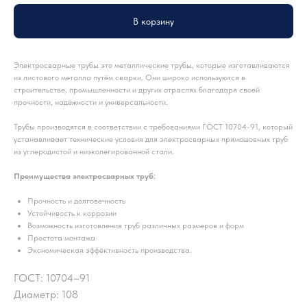
В корзину
Электросварные трубы это металлические трубы, которые изготавливаются
из листового металла путём сварки. Они широко используются в
строительстве, промышленности и других отраслях благодаря своей
прочности, надёжности и универсальности.
Трубы производятся в соответствии с требованиями ГОСТ 10704-91, который
устанавливает технические условия для электросварных прямошовных труб
из углеродистой и низколегированной стали.
Преимущества электросварных труб:
Прочность и долговечность
Устойчивость к коррозии
Возможность изготовления труб различных размеров и форм
Простота монтажа
Экономическая эффективность производства.
ГОСТ: 10704–91
Диаметр: 108