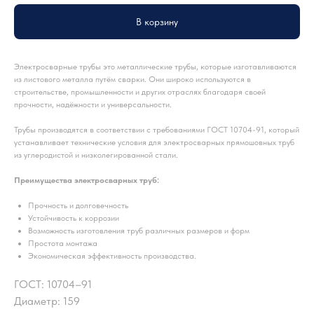
В корзину
Электросварные трубы это металлические трубы, которые изготавливаются
из листового металла путём сварки. Они широко используются в
строительстве, промышленности и других отраслях благодаря своей
прочности, надёжности и универсальности.
Трубы производятся в соответствии с требованиями ГОСТ 10704-91, который
устанавливает технические условия для электросварных прямошовных труб
из углеродистой и низколегированной стали.
Преимущества электросварных труб:
Прочность и долговечность
Устойчивость к коррозии
Возможность изготовления труб различных размеров и форм
Простота монтажа
Экономическая эффективность производства.
ГОСТ: 10704–91
Диаметр: 159