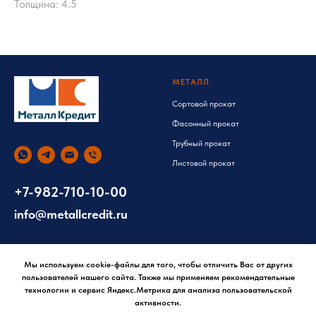
Толщина: 4.5
МЕТАЛЛ
Сортовой прокат
Фасонный прокат
Трубный прокат
Листовой прокат
+7-982-710-10-00
info@metallcredit.ru
УСЛУГИ
КРЕДИТ
Мы используем cookie-файлы для того, чтобы отличить Вас от других
Лазерная резка
Заявка на отсрочку
пользователей нашего сайта. Также мы применяем рекомендательные
технологии и сервис Яндекс.Метрика для анализа пользовательской
Размотка арматуры
активности.
Гибка листа