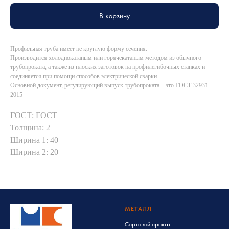
В корзину
Профильная труба имеет не круглую форму сечения.
Производится холоднокатаным или горячекатаным методом из обычного
трубопроката, а также из плоских заготовок на профилегибочных станках и
соединяется при помощи способов электрической сварки.
Основной документ, регулирующий выпуск трубопроката – это ГОСТ 32931-
2015
ГОСТ: ГОСТ
Толщина: 2
Ширина 1: 40
Ширина 2: 20
МЕТАЛЛ
Сортовой прокат