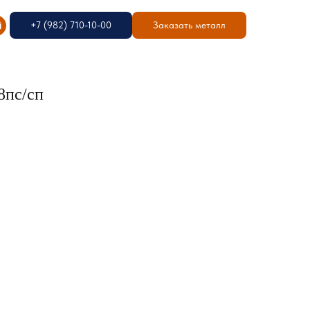
+7 (982) 710-10-00
Заказать металл
8пс/сп