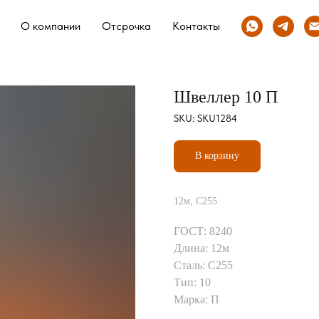
О компании
Отсрочка
Контакты
Швеллер 10 П
SKU:
SKU1284
В корзину
12м, С255
ГОСТ: 8240
Длина: 12м
Сталь: С255
Тип: 10
Марка: П