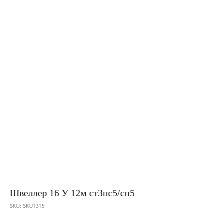
Швеллер 16 У 12м ст3пс5/сп5
SKU:
SKU1315